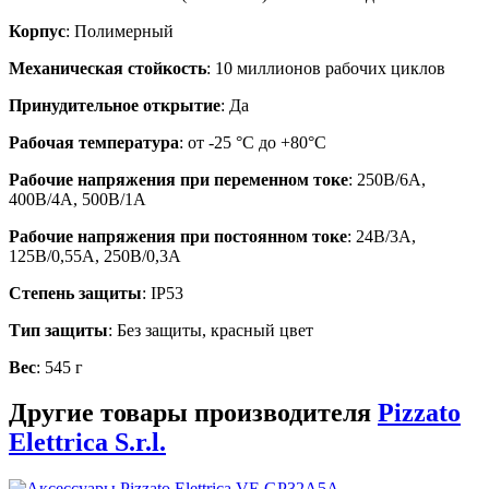
Корпус
: Полимерный
Механическая стойкость
: 10 миллионов рабочих циклов
Принудительное открытие
: Да
Рабочая температура
: от -25 °C до +80°C
Рабочие напряжения при переменном токе
: 250В/6А,
400В/4А, 500В/1А
Рабочие напряжения при постоянном токе
: 24В/3А,
125В/0,55А, 250В/0,3А
Степень защиты
: IP53
Тип защиты
: Без защиты, красный цвет
Вес
: 545 г
Другие товары производителя
Pizzato
Elettrica S.r.l.