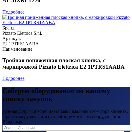
AC-DXBC1226
Подробнее
Бренд:
Pizzato Elettrica S.r.l.
Артикул:
E2 1PTRS1AABA
Наименование:
Тройная пониженная плоская кнопка, c
маркировкой Pizzato Elettrica E2 1PTRS1AABA
Подробнее
Соберем оборудование по вашему
списку закупок
Данная услуга обеспечивает максимальный комфорт клиента.
Просто загрузите список необходимого вам оборудования.
Ваше имя