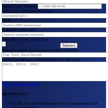
Контактный телефон
Ваш адрес электронной почты
ИНН
Название компании
Прикрепить список закупок
Закачать
Интересующие производители через запятую
Интересующее вас оборудование или запчасти
О текстовых форматах
Простой текст
HTML-теги не обрабатываются и показываются как
обычный текст