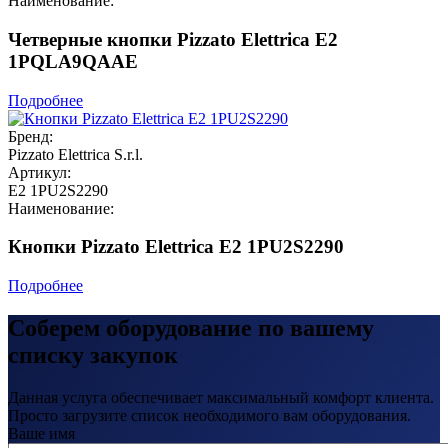
Наименование:
Четверные кнопки Pizzato Elettrica E2
1PQLA9QAAE
Подробнее
Бренд:
Pizzato Elettrica S.r.l.
Артикул:
E2 1PU2S2290
Наименование:
Кнопки Pizzato Elettrica E2 1PU2S2290
Подробнее
Соберем оборудование по вашему
списку закупок
Данная услуга обеспечивает максимальный комфорт клиента.
Просто загрузите список необходимого вам оборудования.
Ваше имя