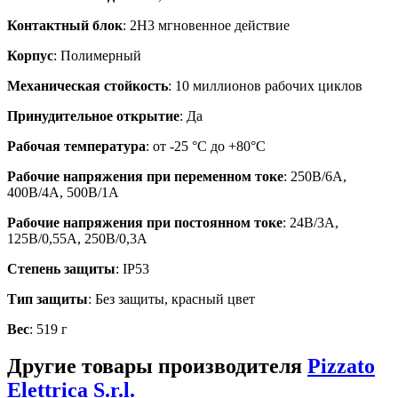
Контактный блок
: 2Н3 мгновенное действие
Корпус
: Полимерный
Механическая стойкость
: 10 миллионов рабочих циклов
Принудительное открытие
: Да
Рабочая температура
: от -25 °C до +80°C
Рабочие напряжения при переменном токе
: 250В/6А,
400В/4А, 500В/1А
Рабочие напряжения при постоянном токе
: 24В/3А,
125В/0,55А, 250В/0,3А
Степень защиты
: IP53
Тип защиты
: Без защиты, красный цвет
Вес
: 519 г
Другие товары производителя
Pizzato
Elettrica S.r.l.