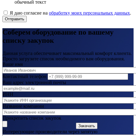
обычный текст
Я даю согласие на
обработку моих персональных данных
.
Отправить
Соберем оборудование по вашему
списку закупок
Данная услуга обеспечивает максимальный комфорт клиента.
Просто загрузите список необходимого вам оборудования.
Ваше имя
Контактный телефон
Ваш адрес электронной почты
ИНН
Название компании
Прикрепить список закупок
Закачать
Интересующие производители через запятую