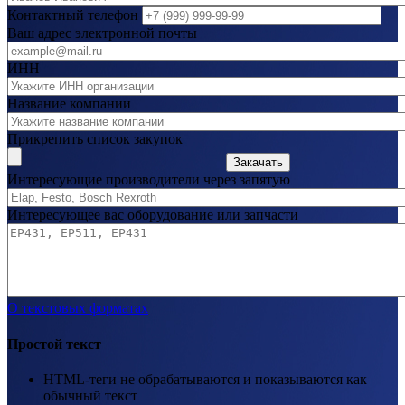
Контактный телефон
Ваш адрес электронной почты
ИНН
Название компании
Прикрепить список закупок
Закачать
Интересующие производители через запятую
Интересующее вас оборудование или запчасти
О текстовых форматах
Простой текст
HTML-теги не обрабатываются и показываются как
обычный текст