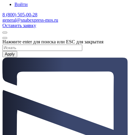
Войти
8 (800) 505-00-28
general@snabexpress-mos.ru
Оставить заявку
Нажмите enter для поиска или ESC для закрытия
Apply