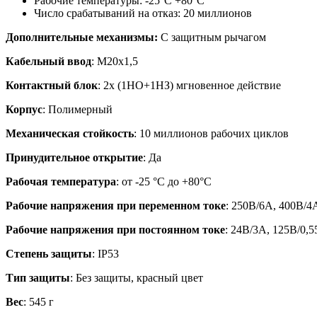
Рабочие температуры: -25°С +80°С
Число срабатываний на отказ: 20 миллионов
Дополнительные механизмы:
С защитным рычагом
Кабельный ввод
: М20х1,5
Контактный блок
: 2x (1НО+1НЗ) мгновенное действие
Корпус
: Полимерный
Механическая стойкость
: 10 миллионов рабочих циклов
Принудительное открытие
: Да
Рабочая температура
: от -25 °C до +80°C
Рабочие напряжения при переменном токе
: 250В/6А, 400В/4
Рабочие напряжения при постоянном токе
: 24В/3А, 125В/0,
Степень защиты
: IP53
Тип защиты
: Без защиты, красный цвет
Вес
: 545 г