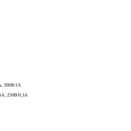
А, 500В/1А
55А, 250В/0,3А