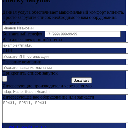
Данная услуга обеспечивает максимальный комфорт клиента.
Просто загрузите список необходимого вам оборудования.
Ваше имя
Контактный телефон
Ваш адрес электронной почты
ИНН
Название компании
Прикрепить список закупок
Закачать
Интересующие производители через запятую
Интересующее вас оборудование или запчасти
О текстовых форматах