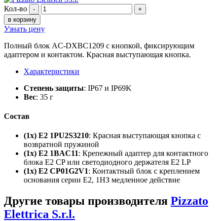
Кол-во
-
+
в корзину
Узнать цену
Полный блок AC-DXBC1209 с кнопкой, фиксирующим
адаптером и контактом. Красная выступающая кнопка.
Характеристики
Степень защиты
: IP67 и IP69K
Вес
: 35 г
Состав
(1x) E2 1PU2S3210
: Красная выступающая кнопка с
возвратной пружиной
(1x) E2 1BAC11
: Крепежный адаптер для контактного
блока E2 CP или светодиодного держателя E2 LP
(1x) E2 CP01G2V1
: Контактный блок с креплением
основания серии E2, 1НЗ медленное действие
Другие товары производителя
Pizzato
Elettrica S.r.l.