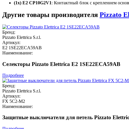
(1x) E2 CP10G2V1
: Контактный блок с креплением осно
Другие товары производителя
Pizzato El
Бренд:
Pizzato Elettrica S.r.l.
Артикул:
E2 1SE22ECA59AB
Наименование:
Селекторы Pizzato Elettrica E2 1SE22ECA59AB
Подробнее
Бренд:
Pizzato Elettrica S.r.l.
Артикул:
FX 5C2-M2
Наименование:
Защитные выключатели для петель Pizzato Elettr
Подробнее