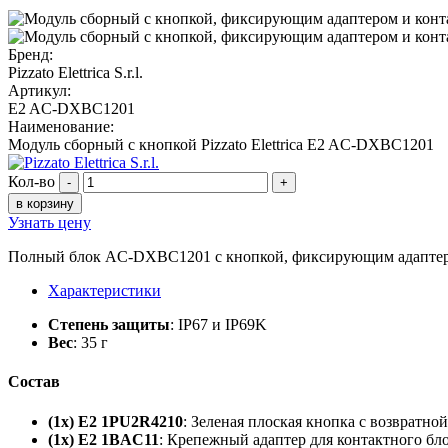
Бренд:
Pizzato Elettrica S.r.l.
Артикул:
E2 AC-DXBC1201
Наименование:
Модуль сборный с кнопкой Pizzato Elettrica E2 AC-DXBC1201
Кол-во
-
+
в корзину
Узнать цену
Полный блок AC-DXBC1201 с кнопкой, фиксирующим адаптером
Характеристики
Степень защиты
: IP67 и IP69K
Вес
: 35 г
Состав
(1x) E2 1PU2R4210
: Зеленая плоская кнопка с возвратн
(1x) E2 1BAC11
: Крепежный адаптер для контактного бл