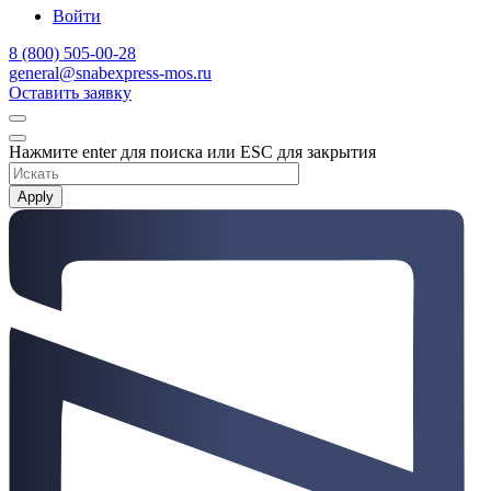
Войти
8 (800) 505-00-28
general@snabexpress-mos.ru
Оставить заявку
Нажмите enter для поиска или ESC для закрытия
Apply