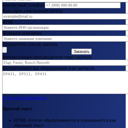
Контактный телефон
Ваш адрес электронной почты
ИНН
Название компании
Прикрепить список закупок
Закачать
Интересующие производители через запятую
Интересующее вас оборудование или запчасти
О текстовых форматах
Простой текст
HTML-теги не обрабатываются и показываются как
обычный текст