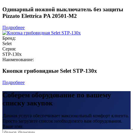
Одинарный ножной выключатель без защиты
Pizzato Elettrica PA 20501-M2
Подробнее
Бренд:
Selet
Серия:
STP-130x
Наименование:
Кнопки грибовидные Selet STP-130x
Подробнее
Соберем оборудование по вашему
списку закупок
Данная услуга обеспечивает максимальный комфорт клиента.
Просто загрузите список необходимого вам оборудования.
Ваше имя