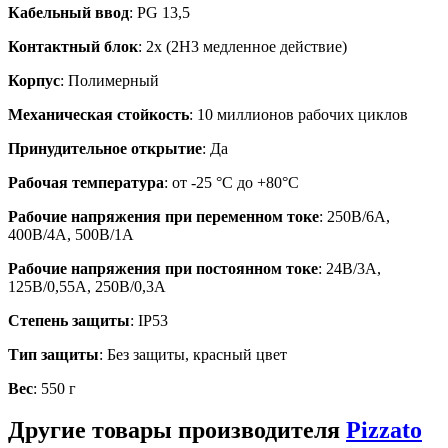
Кабельный ввод
: PG 13,5
Контактный блок
: 2x (2Н3 медленное действие)
Корпус
: Полимерный
Механическая стойкость
: 10 миллионов рабочих циклов
Принудительное открытие
: Да
Рабочая температура
: от -25 °C до +80°C
Рабочие напряжения при переменном токе
: 250В/6А,
400В/4А, 500В/1А
Рабочие напряжения при постоянном токе
: 24В/3А,
125В/0,55А, 250В/0,3А
Степень защиты
: IP53
Тип защиты
: Без защиты, красный цвет
Вес
: 550 г
Другие товары производителя
Pizzato