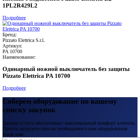
1PL2R429L2
Подробнее
Бренд:
Pizzato Elettrica S.r.l.
Артикул:
PA 10700
Наименование:
Одинарный ножной выключатель без защиты
Pizzato Elettrica PA 10700
Подробнее
Соберем оборудование по вашему
списку закупок
Данная услуга обеспечивает максимальный комфорт клиента.
Просто загрузите список необходимого вам оборудования.
Ваше имя