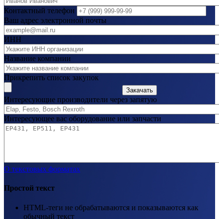
Контактный телефон
Ваш адрес электронной почты
ИНН
Название компании
Прикрепить список закупок
Закачать
Интересующие производители через запятую
Интересующее вас оборудование или запчасти
О текстовых форматах
Простой текст
HTML-теги не обрабатываются и показываются как
обычный текст