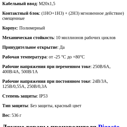
Кабельный ввод
: М20х1,5
Контактный блок
: (1HO+1Н3) + (2Н3) мгновенное действие)
смещенные
Корпус
: Полимерный
Механическая стойкость
: 10 миллионов рабочих циклов
Принудительное открытие
: Да
Рабочая температура
: от -25 °C до +80°C
Рабочие напряжения при переменном токе
: 250В/6А,
400В/4А, 500В/1А
Рабочие напряжения при постоянном токе
: 24В/3А,
125В/0,55А, 250В/0,3А
Степень защиты
: IP53
Тип защиты
: Без защиты, красный цвет
Вес
: 536 г