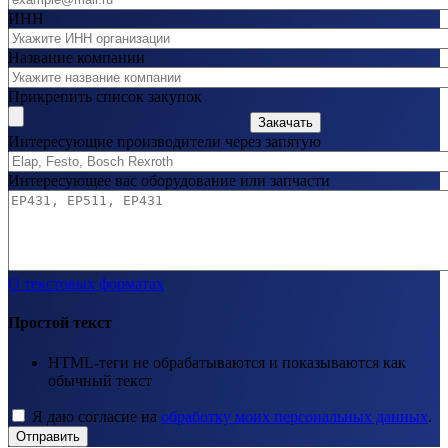
ИНН
Название компании
Прикрепить список закупок
Закачать
Интересующие производители через запятую
Интересующее вас оборудование или запчасти
О текстовых форматах
Простой текст
HTML-теги не обрабатываются и показываются как
обычный текст
Я даю согласие на
обработку моих персональных данных
.
Отправить