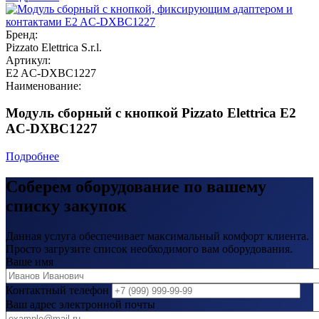
Бренд:
Pizzato Elettrica S.r.l.
Артикул:
E2 AC-DXBC1227
Наименование:
Модуль сборный с кнопкой Pizzato Elettrica E2
AC-DXBC1227
Подробнее
Соберем оборудование по вашему
списку закупок
Данная услуга обеспечивает максимальный комфорт клиента.
Просто загрузите список необходимого вам оборудования.
Ваше имя
Контактный телефон
Ваш адрес электронной почты