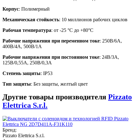
Корпус
: Полимерный
Механическая стойкость
: 10 миллионов рабочих циклов
Рабочая температура
: от -25 °C до +80°C
Рабочие напряжения при переменном токе
: 250В/6А,
400В/4А, 500В/1А
Рабочие напряжения при постоянном токе
: 24В/3А,
125В/0,55А, 250В/0,3А
Степень защиты
: IP53
Тип защиты
: Без защиты, желтый цвет
Другие товары производителя
Pizzato
Elettrica S.r.l.
Бренд:
Pizzato Elettrica S.r.l.