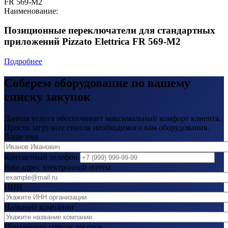
FR 569-M2
Наименование:
Позиционные переключатели для стандартных
приложений Pizzato Elettrica FR 569-M2
Подробнее
Соберем оборудование по вашему
списку закупок
Данная услуга обеспечивает максимальный комфорт клиента.
Просто загрузите список необходимого вам оборудования.
Ваше имя
Контактный телефон
Ваш адрес электронной почты
ИНН
Название компании
Прикрепить список закупок