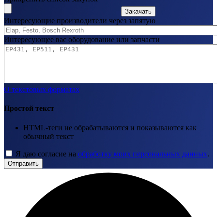
Закачать
Интересующие производители через запятую
Интересующее вас оборудование или запчасти
О текстовых форматах
Простой текст
HTML-теги не обрабатываются и показываются как
обычный текст
Я даю согласие на
обработку моих персональных данных
.
Отправить