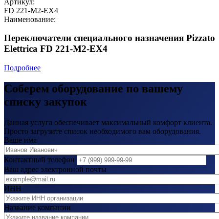
Артикул:
FD 221-M2-EX4
Наименование:
Переключатели специального назначения Pizzato
Elettrica FD 221-M2-EX4
Подробнее
Соберем оборудование по вашему
списку закупок
Данная услуга обеспечивает максимальный комфорт клиента.
Просто загрузите список необходимого вам оборудования.
Ваше имя
Контактный телефон
Ваш адрес электронной почты
ИНН
Название компании