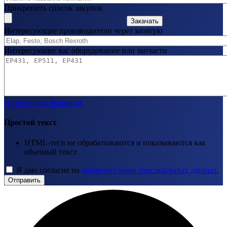
Прикрепить список закупок
Закачать
Интересующие производители через запятую
Интересующее вас оборудование или запчасти
О текстовых форматах
Простой текст
HTML-теги не обрабатываются и показываются как
обычный текст
Я даю согласие на
обработку моих персональных данных
.
Отправить