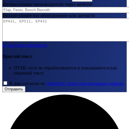
Интересующие производители через запятую
Интересующее вас оборудование или запчасти
О текстовых форматах
Простой текст
HTML-теги не обрабатываются и показываются как
обычный текст
Я даю согласие на
обработку моих персональных данных
.
Отправить