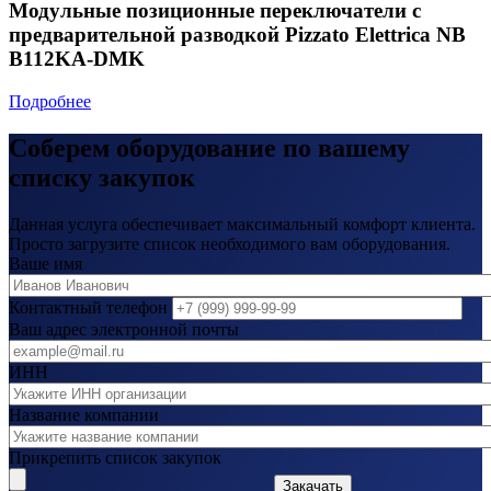
Модульные позиционные переключатели с
предварительной разводкой Pizzato Elettrica NB
B112KA-DMK
Подробнее
Соберем оборудование по вашему
списку закупок
Данная услуга обеспечивает максимальный комфорт клиента.
Просто загрузите список необходимого вам оборудования.
Ваше имя
Контактный телефон
Ваш адрес электронной почты
ИНН
Название компании
Прикрепить список закупок
Закачать