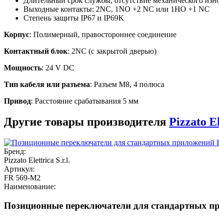
Длительный срок службы, отсутствие механического изн
Выходные контакты: 2NC, 1NO +2 NC или 1НО +1 NC
Степень защиты IP67 и IP69K
Корпус
: Полимерный, правостороннее соединение
Контактный блок
: 2NC (с закрытой дверью)
Мощность
: 24 V DC
Тип кабеля или разъема
: Разъем M8, 4 полюса
Привод
: Расстояние срабатывания 5 мм
Другие товары производителя
Pizzato El
Бренд:
Pizzato Elettrica S.r.l.
Артикул:
FR 569-M2
Наименование:
Позиционные переключатели для стандартных при