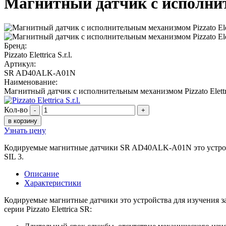
Магнитный датчик c исполни
Бренд:
Pizzato Elettrica S.r.l.
Артикул:
SR AD40ALK-A01N
Наименование:
Магнитный датчик c исполнительным механизмом Pizzato Ele
Кол-во
-
+
в корзину
Узнать цену
Кодируемые магнитные датчики SR AD40ALK-A01N это устройств
SIL 3.
Описание
Характеристики
Кодируемые магнитные датчики это устройства для изучения за
серии Pizzato Elettrica SR: