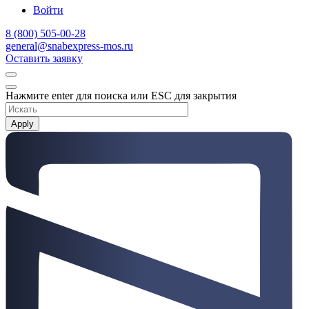
Войти
8 (800) 505-00-28
general@snabexpress-mos.ru
Оставить заявку
Нажмите enter для поиска или ESC для закрытия
Apply