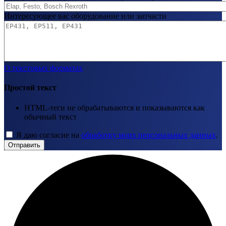
Интересующее вас оборудование или запчасти
О текстовых форматах
Простой текст
HTML-теги не обрабатываются и показываются как
обычный текст
Я даю согласие на
обработку моих персональных данных
.
Отправить