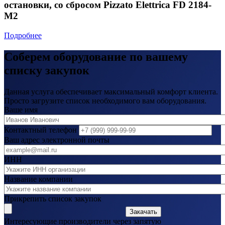
остановки, со сбросом Pizzato Elettrica FD 2184-
M2
Подробнее
Соберем оборудование по вашему
списку закупок
Данная услуга обеспечивает максимальный комфорт клиента.
Просто загрузите список необходимого вам оборудования.
Ваше имя
Контактный телефон
Ваш адрес электронной почты
ИНН
Название компании
Прикрепить список закупок
Закачать
Интересующие производители через запятую