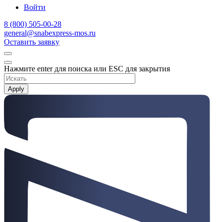
Войти
8 (800) 505-00-28
general@snabexpress-mos.ru
Оставить заявку
Нажмите enter для поиска или ESC для закрытия
Apply