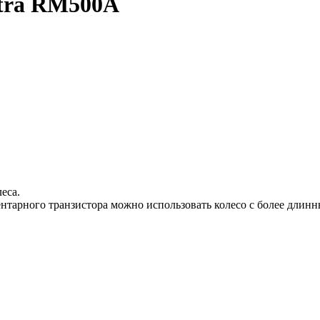
tra RM500A
еса.
тарного транзистора можно использовать колесо с более длин