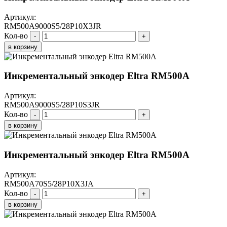
Артикул:
RM500A9000S5/28P10X3JR
Кол-во
-
+
в корзину
Инкрементальный энкодер Eltra RM500A
Артикул:
RM500A9000S5/28P10S3JR
Кол-во
-
+
в корзину
Инкрементальный энкодер Eltra RM500A
Артикул:
RM500A70S5/28P10X3JA
Кол-во
-
+
в корзину