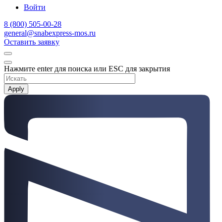
Войти
8 (800) 505-00-28
general@snabexpress-mos.ru
Оставить заявку
Нажмите enter для поиска или ESC для закрытия
Apply