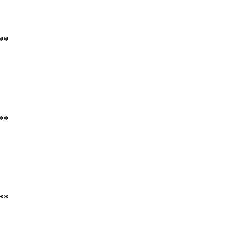
**
**
**