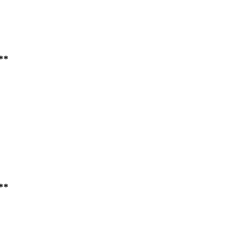
**
**