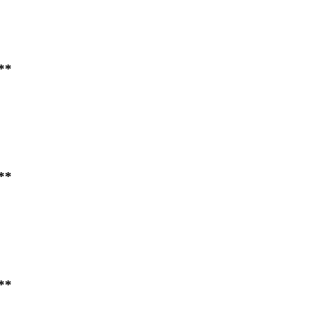
**
**
**