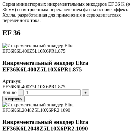
Серия миниатюрных инкрементальных энкодеров EF 36 K (ø
36 мм) со встроенным переключением фаз на основе эффекта
Холла, разработанная для применения в серводвигателях
переменного тока.
EF 36
Инкрементальный энкодер Eltra
EF36K6L400Z5L10X6PR1.875
Артикул:
EF36K6L400Z5L10X6PR1.875
Кол-во
-
+
в корзину
Инкрементальный энкодер Eltra
EF36K6L2048Z5L10X6PR2.1090