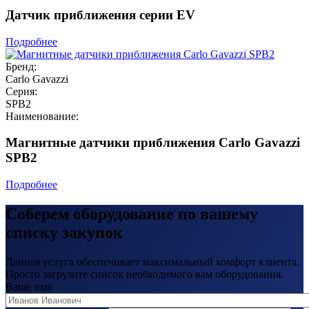
Датчик приближения серии EV
Подробнее
Бренд:
Carlo Gavazzi
Серия:
SPB2
Наименование:
Магнитные датчики приближения Carlo Gavazzi
SPB2
Подробнее
Соберем оборудование по вашему
списку закупок
Данная услуга обеспечивает максимальный комфорт клиента.
Просто загрузите список необходимого вам оборудования.
Ваше имя