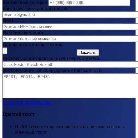
Контактный телефон
Ваш адрес электронной почты
ИНН
Название компании
Прикрепить список закупок
Закачать
Интересующие производители через запятую
Интересующее вас оборудование или запчасти
О текстовых форматах
Простой текст
HTML-теги не обрабатываются и показываются как
обычный текст