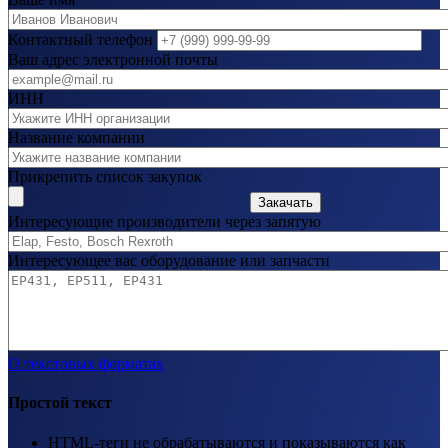
Контактный телефон
Ваш адрес электронной почты
ИНН
Название компании
Прикрепить список закупок
Закачать
Интересующие производители через запятую
Интересующее вас оборудование или запчасти
О текстовых форматах
Простой текст
HTML-теги не обрабатываются и показываются как