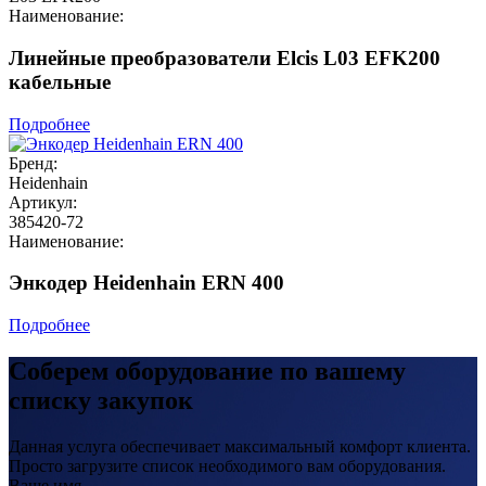
Наименование:
Линейные преобразователи Elcis L03 EFK200
кабельные
Подробнее
Бренд:
Heidenhain
Артикул:
385420-72
Наименование:
Энкодер Heidenhain ERN 400
Подробнее
Соберем оборудование по вашему
списку закупок
Данная услуга обеспечивает максимальный комфорт клиента.
Просто загрузите список необходимого вам оборудования.
Ваше имя