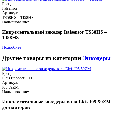
Бренд:
Italsensor
Артикул:
TS58HS – TI58HS
Наименование:
Инкрементальный энкодер Italsensor TS58HS –
TI58HS
Подробнее
Другие товары из категории
Энкодеры
Бренд:
Elcis Encoder S.r.l.
Артикул:
I05 59ZM
Наименование:
Инкрементальные энкодеры вала Elcis I05 59ZM
для моторов