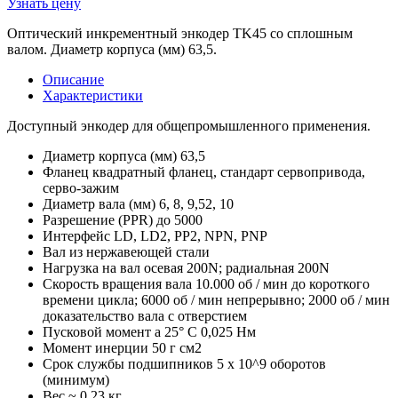
Узнать цену
Оптический инкрементный энкодер TK45 со сплошным
валом. Диаметр корпуса (мм) 63,5.
Описание
Характеристики
Доступный энкодер для общепромышленного применения.
Диаметр корпуса (мм) 63,5
Фланец квадратный фланец, стандарт сервопривода,
серво-зажим
Диаметр вала (мм) 6, 8, 9,52, 10
Разрешение (PPR) до 5000
Интерфейс LD, LD2, PP2, NPN, PNP
Вал из нержавеющей стали
Нагрузка на вал осевая 200N; радиальная 200N
Скорость вращения вала 10.000 об / мин до короткого
времени цикла; 6000 об / мин непрерывно; 2000 об / мин
доказательство вала с отверстием
Пусковой момент a 25° C 0,025 Нм
Момент инерции 50 г см2
Срок службы подшипников 5 x 10^9 оборотов
(минимум)
Вес ~ 0,23 кг