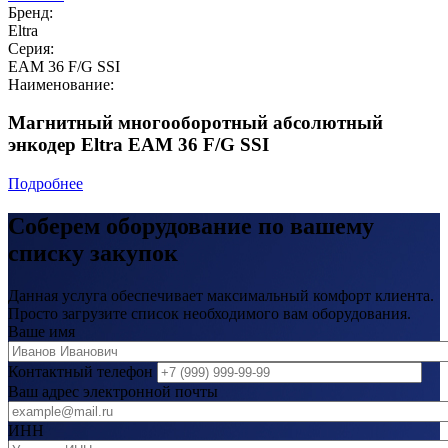
Бренд:
Eltra
Серия:
EAM 36 F/G SSI
Наименование:
Магнитный многооборотный абсолютный
энкодер Eltra EAM 36 F/G SSI
Подробнее
Соберем оборудование по вашему
списку закупок
Данная услуга обеспечивает максимальный комфорт клиента.
Просто загрузите список необходимого вам оборудования.
Ваше имя
Контактный телефон
Ваш адрес электронной почты
ИНН