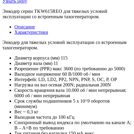
Узнать цену
Энкодер серии TKW615REO для тяжелых условий
эксплуатации со встроенным тахогенератором.
Описание
Характеристики
Энкодер для тяжелых условий эксплуатации со встроенным
тахогенератором.
Диаметр корпуса (мм) 115
Диаметр вала (мм) 11
Разрешение (PPR) макс 3600 (по требованию до 5000)
Выходное напряжение 60 В/1000 об / мин
Интерфейс LD, LD2, PP2, NPN, PNP, S, OC, P, OP
Нагрузка на вал осевая 200N; радиальная 200N
Скорость вращения вала 10.000 об / мин непрерывная;
6000 об / мин непрерывная
Срок службы подшипников 5 x 10^9 оборотов
(минимум)
Вес ~ 0,3 кг
Выходная частота до 100 кГц
Синхронный вывод индекса по умолчанию на канале A;
B – A+B по требованию
Ток питания без нагрузки 150 мА макс.