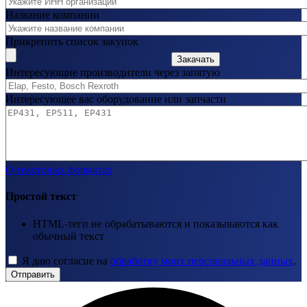
Название компании
Прикрепить список закупок
Закачать
Интересующие производители через запятую
Интересующее вас оборудование или запчасти
О текстовых форматах
Простой текст
HTML-теги не обрабатываются и показываются как
обычный текст
Я даю согласие на
обработку моих персональных данных
.
Отправить