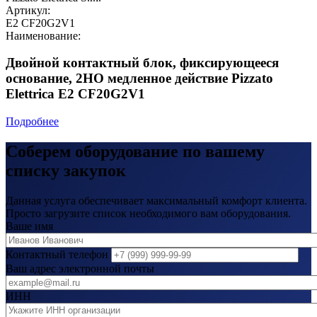
Артикул:
E2 CF20G2V1
Наименование:
Двойной контактный блок, фиксирующееся
основание, 2НО медленное действие Pizzato
Elettrica E2 CF20G2V1
Подробнее
Соберем оборудование по вашему
списку закупок
Данная услуга обеспечивает максимальный комфорт клиента.
Просто загрузите список необходимого вам оборудования.
Ваше имя
Контактный телефон
Ваш адрес электронной почты
ИНН