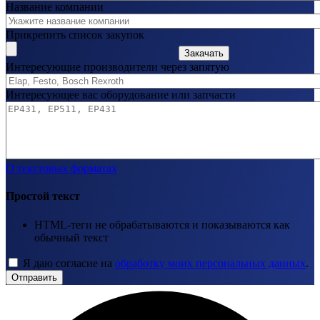
Название компании
Прикрепить список закупок
Закачать
Интересующие производители через запятую
Интересующее вас оборудование или запчасти
О текстовых форматах
Простой текст
HTML-теги не обрабатываются и показываются как
обычный текст
Я даю согласие на
обработку моих персональных данных
.
Отправить