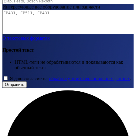
Интересующее вас оборудование или запчасти
О текстовых форматах
Простой текст
HTML-теги не обрабатываются и показываются как
обычный текст
Я даю согласие на
обработку моих персональных данных
.
Отправить