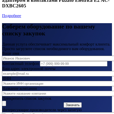
адаптером и контактами Pizzato Elettrica E2 AC-
DXBC2605
Подробнее
Соберем оборудование по вашему
списку закупок
Данная услуга обеспечивает максимальный комфорт клиента.
Просто загрузите список необходимого вам оборудования.
Ваше имя
Контактный телефон
Ваш адрес электронной почты
ИНН
Название компании
Прикрепить список закупок
Закачать
Интересующие производители через запятую