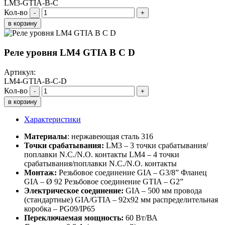
LM3-GTIA-B-C
Кол-во
-
+
в корзину
Реле уровня LM4 GTIA B C D
Артикул:
LM4-GTIA-B-C-D
Кол-во
-
+
в корзину
Характеристики
Материалы
: нержавеющая сталь 316
Точки срабатывания:
LM3 – 3 точки срабатывания/
поплавки N.C./N.O. контакты LM4 – 4 точки
срабатывания/поплавки N.C./N.O. контакты
Монтаж:
Резьбовое соединение GIA – G3/8” Фланец
GIA – Ø 92 Резьбовое соединение GTIA – G2”
Электрическое соединение:
GIA – 500 мм провода
(стандартные) GIA/GTIA – 92x92 мм распределительная
коробка – PG09/IP65
Переключаемая мощность:
60 Вт/ВА