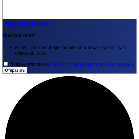
О текстовых форматах
Простой текст
HTML-теги не обрабатываются и показываются как
обычный текст
Я даю согласие на
обработку моих персональных данных
.
Отправить