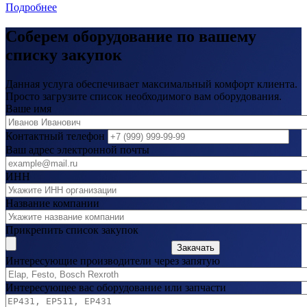
Подробнее
Соберем оборудование по вашему
списку закупок
Данная услуга обеспечивает максимальный комфорт клиента.
Просто загрузите список необходимого вам оборудования.
Ваше имя
Контактный телефон
Ваш адрес электронной почты
ИНН
Название компании
Прикрепить список закупок
Закачать
Интересующие производители через запятую
Интересующее вас оборудование или запчасти