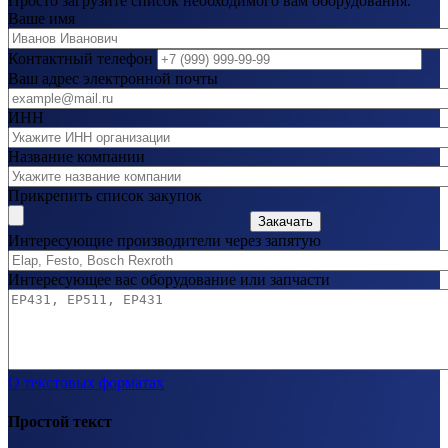
Просто загрузите список необходимого вам оборудования.
Ваше имя
Контактный телефон
Ваш адрес электронной почты
ИНН
Название компании
Прикрепить список закупок
Закачать
Интересующие производители через запятую
Интересующее вас оборудование или запчасти
О текстовых форматах
Простой текст