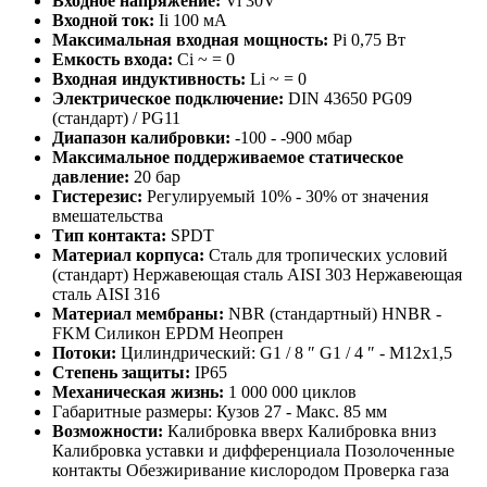
Входное напряжение:
Vi 30V
Входной ток:
Ii 100 мА
Максимальная входная мощность:
Pi 0,75 Вт
Емкость входа:
Ci ~ = 0
Входная индуктивность:
Li ~ = 0
Электрическое подключение:
DIN 43650 PG09
(стандарт) / PG11
Диапазон калибровки:
-100 - -900 мбар
Максимальное поддерживаемое статическое
давление:
20 бар
Гистерезис:
Регулируемый 10% - 30% от значения
вмешательства
Тип контакта:
SPDT
Материал корпуса:
Сталь для тропических условий
(стандарт) Нержавеющая сталь AISI 303 Нержавеющая
сталь AISI 316
Материал мембраны:
NBR (стандартный) HNBR -
FKM Силикон EPDM Неопрен
Потоки:
Цилиндрический: G1 / 8 ″ G1 / 4 ″ - M12x1,5
Степень защиты:
IP65
Механическая жизнь:
1 000 000 циклов
Габаритные размеры: Кузов 27 - Макс. 85 мм
Возможности:
Калибровка вверх Калибровка вниз
Калибровка уставки и дифференциала Позолоченные
контакты Обезжиривание кислородом Проверка газа