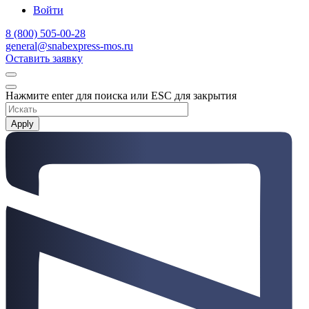
Войти
8 (800) 505-00-28
general@snabexpress-mos.ru
Оставить заявку
Нажмите enter для поиска или ESC для закрытия
Apply