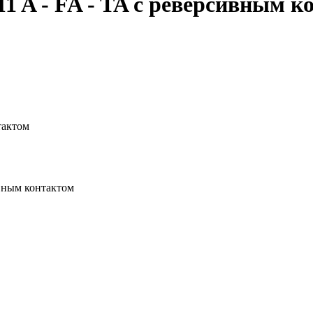
1 A - FA - TA с реверсивным к
тактом
ивным контактом