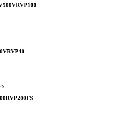
S3V500VRVP100
O50VRVP40
O500RVP200FS