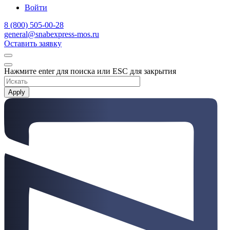
Войти
8 (800) 505-00-28
general@snabexpress-mos.ru
Оставить заявку
Нажмите enter для поиска или ESC для закрытия
Apply