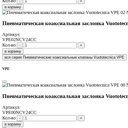
Кол-во
-
+
в корзину
Пневматическая коаксиальная заслонка Vuotote
Артикул:
VPE02NCV24CC
Кол-во
-
+
в корзину
вся серия Пневматические коаксиальные клапаны Vuototecnica VPE
VPE
Пневматическая коаксиальная заслонка Vuotote
Артикул:
VPE00NCV24CC
Кол-во
-
+
в корзину