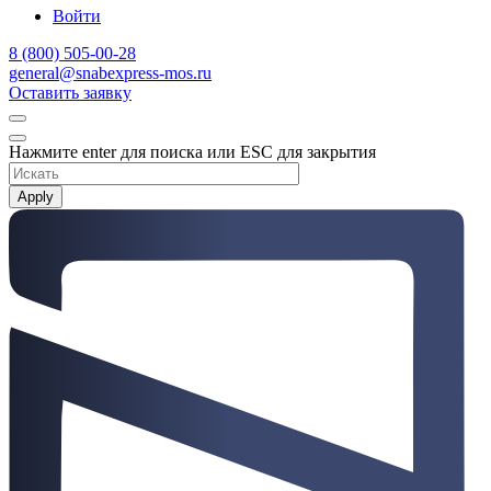
Войти
8 (800) 505-00-28
general@snabexpress-mos.ru
Оставить заявку
Нажмите enter для поиска или ESC для закрытия
Apply