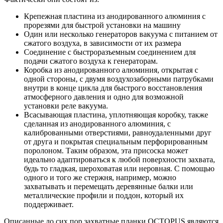
Крепежная пластина из анодированного алюминия с
прорезями для быстрой установки на машину
Один или несколько генераторов вакуума с питанием от
сжатого воздуха, в зависимости от их размера
Соединение с быстроразъемным соединением для
подачи сжатого воздуха к генераторам.
Коробка из анодированного алюминия, открытая с
одной стороны, с двумя воздухозаборными патрубками
внутри в конце цикла для быстрого восстановления
атмосферного давления и одно для возможной
установки реле вакуума.
Всасывающая пластина, уплотняющая коробку, также
сделанная из анодированного алюминия, с
калиброванными отверстиями, равноудаленными друг
от друга и покрытая специальным перфорированным
поролоном. Таким образом, эта присоска может
идеально адаптироваться к любой поверхности захвата,
будь то гладкая, шероховатая или неровная. С помощью
одного и того же стержня, например, можно
захватывать и перемещать деревянные балки или
металлические профили и поддон, который их
поддерживает.
Описанные до сих пор захватные планки OCTOPUS являются