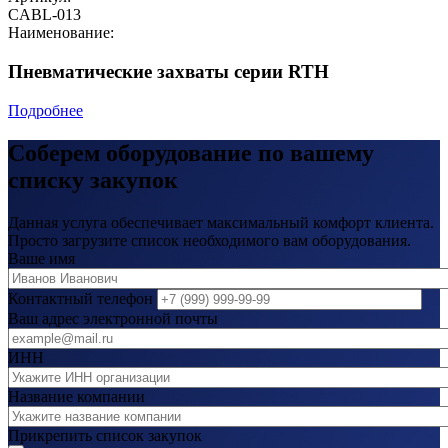
CABL-013
Наименование:
Пневматические захваты серии RTH
Подробнее
Соберем оборудование по вашему
списку закупок
Данная услуга обеспечивает максимальный комфорт клиента.
Просто загрузите список необходимого вам оборудования.
Ваше имя
Контактный телефон
Ваш адрес электронной почты
ИНН
Название компании
Прикрепить список закупок