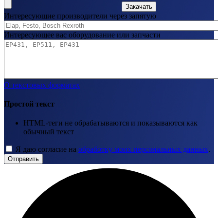
Закачать
Интересующие производители через запятую
Интересующее вас оборудование или запчасти
О текстовых форматах
Простой текст
HTML-теги не обрабатываются и показываются как
обычный текст
Я даю согласие на
обработку моих персональных данных
.
Отправить