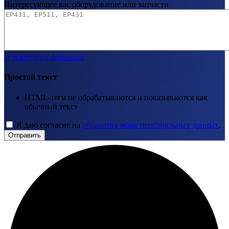
Интересующее вас оборудование или запчасти
О текстовых форматах
Простой текст
HTML-теги не обрабатываются и показываются как
обычный текст
Я даю согласие на
обработку моих персональных данных
.
Отправить