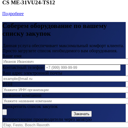
CS ME-31VU24-TS12
Подробнее
Соберем оборудование по вашему
списку закупок
Данная услуга обеспечивает максимальный комфорт клиента.
Просто загрузите список необходимого вам оборудования.
Ваше имя
Контактный телефон
Ваш адрес электронной почты
ИНН
Название компании
Прикрепить список закупок
Закачать
Интересующие производители через запятую