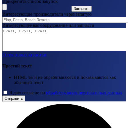
Прикрепить список закупок
Закачать
Интересующие производители через запятую
Интересующее вас оборудование или запчасти
О текстовых форматах
Простой текст
HTML-теги не обрабатываются и показываются как
обычный текст
Я даю согласие на
обработку моих персональных данных
.
Отправить