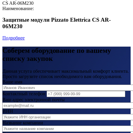
CS AR-06M230
Наименование:
Защитные модули Pizzato Elettrica CS AR-
06M230
Подробнее
Соберем оборудование по вашему
списку закупок
Данная услуга обеспечивает максимальный комфорт клиента.
Просто загрузите список необходимого вам оборудования.
Ваше имя
Контактный телефон
Ваш адрес электронной почты
ИНН
Название компании