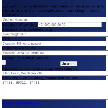
Данная услуга обеспечивает максимальный комфорт клиента.
Просто загрузите список необходимого вам оборудования.
Ваше имя
Контактный телефон
Ваш адрес электронной почты
ИНН
Название компании
Прикрепить список закупок
Закачать
Интересующие производители через запятую
Интересующее вас оборудование или запчасти
О текстовых форматах