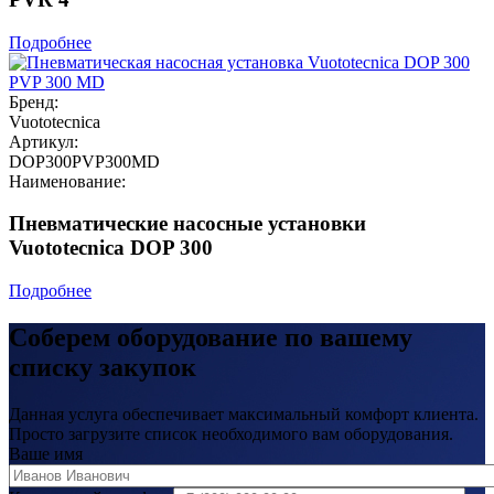
Подробнее
Бренд:
Vuototecnica
Артикул:
DOP300PVP300MD
Наименование:
Пневматические насосные установки
Vuototecnica DOP 300
Подробнее
Соберем оборудование по вашему
списку закупок
Данная услуга обеспечивает максимальный комфорт клиента.
Просто загрузите список необходимого вам оборудования.
Ваше имя