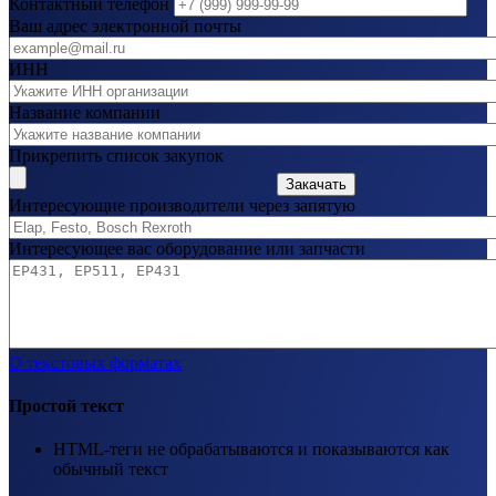
Контактный телефон
Ваш адрес электронной почты
ИНН
Название компании
Прикрепить список закупок
Закачать
Интересующие производители через запятую
Интересующее вас оборудование или запчасти
О текстовых форматах
Простой текст
HTML-теги не обрабатываются и показываются как
обычный текст