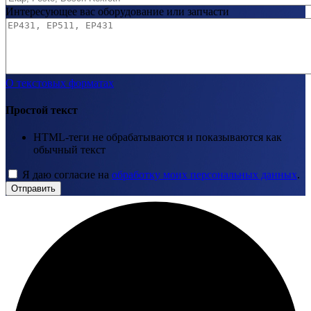
Интересующее вас оборудование или запчасти
О текстовых форматах
Простой текст
HTML-теги не обрабатываются и показываются как
обычный текст
Я даю согласие на
обработку моих персональных данных
.
Отправить