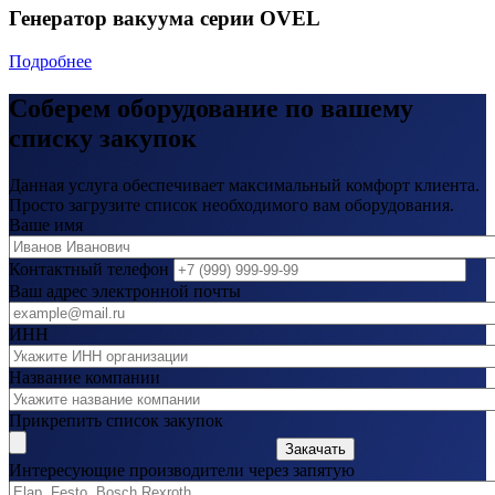
Генератор вакуума серии OVEL
Подробнее
Соберем оборудование по вашему
списку закупок
Данная услуга обеспечивает максимальный комфорт клиента.
Просто загрузите список необходимого вам оборудования.
Ваше имя
Контактный телефон
Ваш адрес электронной почты
ИНН
Название компании
Прикрепить список закупок
Закачать
Интересующие производители через запятую