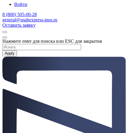
Войти
8 (800) 505-00-28
general@snabexpress-mos.ru
Оставить заявку
Нажмите enter для поиска или ESC для закрытия
Apply