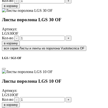
Кол-во
-
+
в корзину
Листы поролона LGS 30 OF
Артикул:
LGS30OF
Кол-во
-
+
в корзину
вся серия Листы и ленты из поролона Vuototecnica OF
LGS / SGS OF
Листы поролона LGS 10 OF
Артикул:
LGS10OF
Кол-во
-
+
в корзину