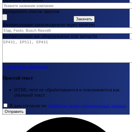
Прикрепить список закупок
Закачать
Интересующие производители через запятую
Интересующее вас оборудование или запчасти
О текстовых форматах
Простой текст
HTML-теги не обрабатываются и показываются как
обычный текст
Я даю согласие на
обработку моих персональных данных
.
Отправить