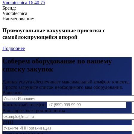
Бренд:
Vuototecnica
Наименование:
Прямоугольные вакуумные присоски с
самоблокирующейся опорой
Подробнее
Соберем оборудование по вашему
списку закупок
Данная услуга обеспечивает максимальный комфорт клиента.
Просто загрузите список необходимого вам оборудования.
Ваше имя
Контактный телефон
Ваш адрес электронной почты
ИНН
Название компании