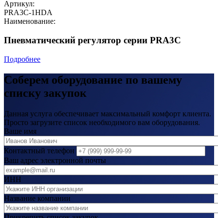
Артикул:
PRA3C-1HDA
Наименование:
Пневматический регулятор серии PRA3C
Подробнее
Соберем оборудование по вашему
списку закупок
Данная услуга обеспечивает максимальный комфорт клиента.
Просто загрузите список необходимого вам оборудования.
Ваше имя
Контактный телефон
Ваш адрес электронной почты
ИНН
Название компании
Прикрепить список закупок