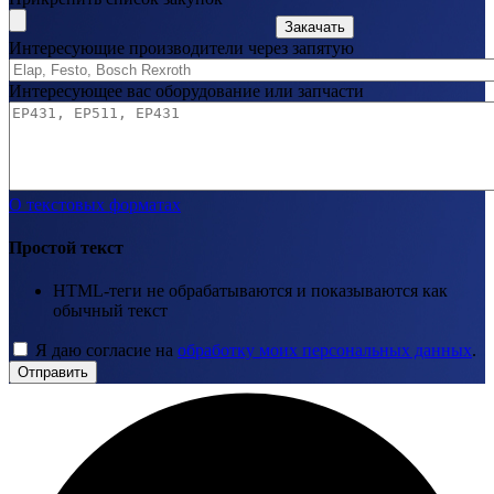
Закачать
Интересующие производители через запятую
Интересующее вас оборудование или запчасти
О текстовых форматах
Простой текст
HTML-теги не обрабатываются и показываются как
обычный текст
Я даю согласие на
обработку моих персональных данных
.
Отправить