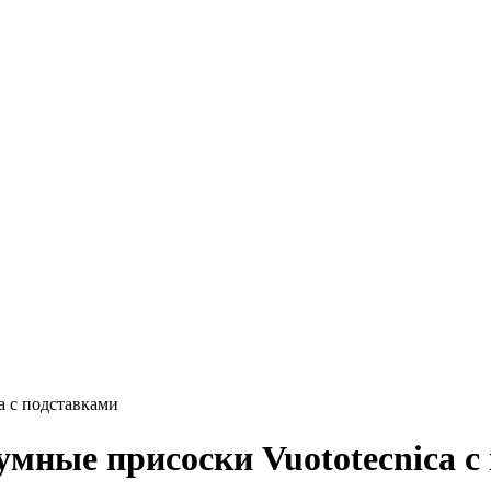
a с подставками
мные присоски Vuototecnica с