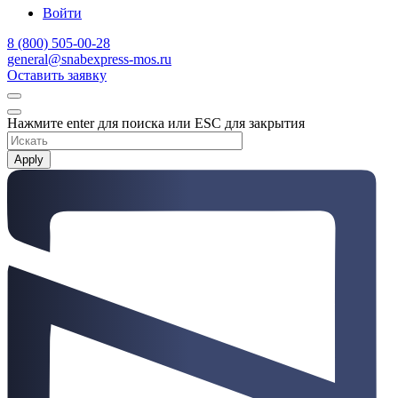
Войти
8 (800) 505-00-28
general@snabexpress-mos.ru
Оставить заявку
Нажмите enter для поиска или ESC для закрытия
Apply