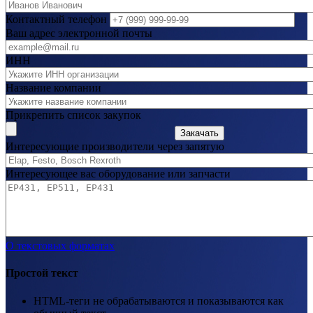
Контактный телефон
Ваш адрес электронной почты
ИНН
Название компании
Прикрепить список закупок
Закачать
Интересующие производители через запятую
Интересующее вас оборудование или запчасти
О текстовых форматах
Простой текст
HTML-теги не обрабатываются и показываются как