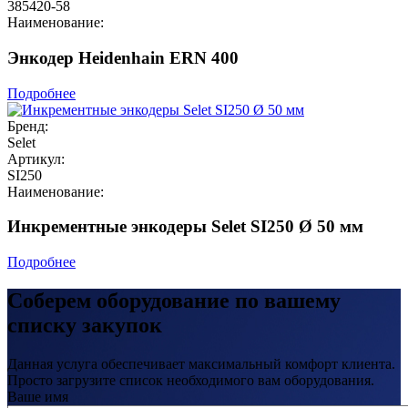
385420-58
Наименование:
Энкодер Heidenhain ERN 400
Подробнее
Бренд:
Selet
Артикул:
SI250
Наименование:
Инкрементные энкодеры Selet SI250 Ø 50 мм
Подробнее
Соберем оборудование по вашему
списку закупок
Данная услуга обеспечивает максимальный комфорт клиента.
Просто загрузите список необходимого вам оборудования.
Ваше имя