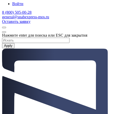
Войти
8 (800) 505-00-28
general@snabexpress-mos.ru
Оставить заявку
Нажмите enter для поиска или ESC для закрытия
Apply