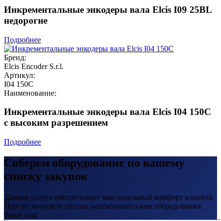
Инкрементальные энкодеры вала Elcis I09 25BL
недорогие
Подробнее
Бренд:
Elcis Encoder S.r.l.
Артикул:
I04 150С
Наименование:
Инкрементальные энкодеры вала Elcis I04 150С
с высоким разрешением
Подробнее
Соберем оборудование по вашему
списку закупок
Данная услуга обеспечивает максимальный комфорт клиента.
Просто загрузите список необходимого вам оборудования.
Ваше имя