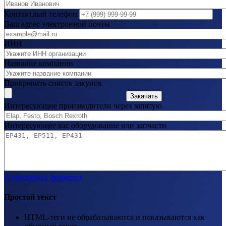
Контактный телефон
Ваш адрес электронной почты
ИНН
Название компании
Прикрепить список закупок
Закачать
Интересующие производители через запятую
Интересующее вас оборудование или запчасти
О текстовых форматах
Простой текст
HTML-теги не обрабатываются и показываются как