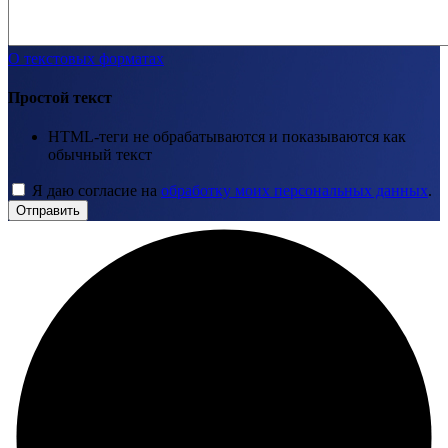
О текстовых форматах
Простой текст
HTML-теги не обрабатываются и показываются как
обычный текст
Я даю согласие на
обработку моих персональных данных
.
Отправить