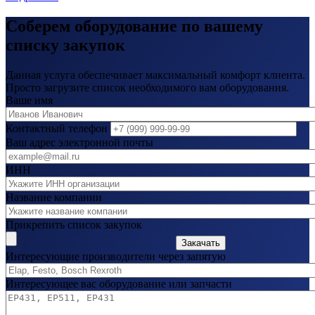
Соберем оборудование по вашему
списку закупок
Данная услуга обеспечивает максимальный комфорт клиента.
Просто загрузите список необходимого вам оборудования.
Ваше имя
Контактный телефон
Ваш адрес электронной почты
ИНН
Название компании
Прикрепить список закупок
Закачать
Интересующие производители через запятую
Интересующее вас оборудование или запчасти