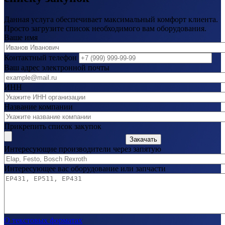
Данная услуга обеспечивает максимальный комфорт клиента.
Просто загрузите список необходимого вам оборудования.
Ваше имя
Контактный телефон
Ваш адрес электронной почты
ИНН
Название компании
Прикрепить список закупок
Закачать
Интересующие производители через запятую
Интересующее вас оборудование или запчасти
О текстовых форматах