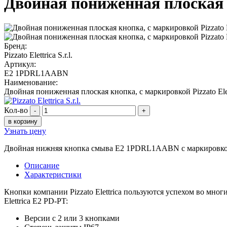
Двойная пониженная плоская 
Бренд:
Pizzato Elettrica S.r.l.
Артикул:
E2 1PDRL1AABN
Наименование:
Двойная пониженная плоская кнопка, c маркировкой Pizzato E
Кол-во
-
+
в корзину
Узнать цену
Двойная нижняя кнопка смыва E2 1PDRL1AABN с маркировкой
Описание
Характеристики
Кнопки компании Pizzato Elettrica пользуются успехом во мног
Elettrica E2 PD-PT:
Версии с 2 или 3 кнопками