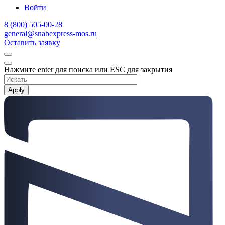
Войти
8 (800) 505-00-28
general@snabexpress-mos.ru
Оставить заявку
Нажмите enter для поиска или ESC для закрытия
Apply