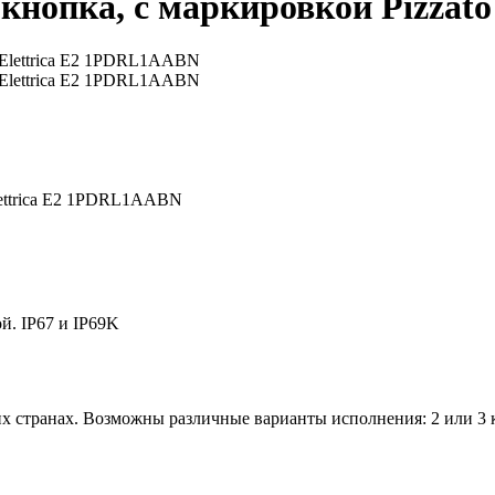
кнопка, c маркировкой Pizzat
lettrica E2 1PDRL1AABN
. IP67 и IP69K
их странах. Возможны различные варианты исполнения: 2 или 3 к