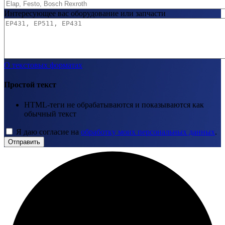
Интересующее вас оборудование или запчасти
О текстовых форматах
Простой текст
HTML-теги не обрабатываются и показываются как
обычный текст
Я даю согласие на
обработку моих персональных данных
.
Отправить