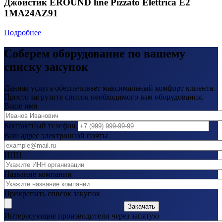
Джойстик EROUND line Pizzato Elettrica E2
1MA24AZ91
Подробнее
Соберем оборудование по вашему
списку закупок
Данная услуга обеспечивает максимальный комфорт клиента.
Просто загрузите список необходимого вам оборудования.
Ваше имя
Контактный телефон
Ваш адрес электронной почты
ИНН
Название компании
Прикрепить список закупок
Закачать
Интересующие производители через запятую