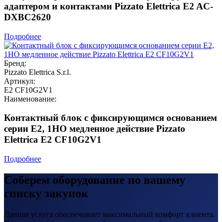
адаптером и контактами Pizzato Elettrica E2 AC-
DXBC2620
Подробнее
Бренд:
Pizzato Elettrica S.r.l.
Артикул:
E2 CF10G2V1
Наименование:
Контактный блок с фиксирующимся основанием
серии E2, 1НО медленное действие Pizzato
Elettrica E2 CF10G2V1
Подробнее
Соберем оборудование по вашему
списку закупок
Данная услуга обеспечивает максимальный комфорт клиента.