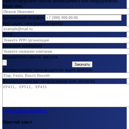
Просто загрузите список необходимого вам оборудования.
Ваше имя
Контактный телефон
Ваш адрес электронной почты
ИНН
Название компании
Прикрепить список закупок
Закачать
Интересующие производители через запятую
Интересующее вас оборудование или запчасти
О текстовых форматах
Простой текст