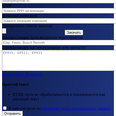
ИНН
Название компании
Прикрепить список закупок
Закачать
Интересующие производители через запятую
Интересующее вас оборудование или запчасти
О текстовых форматах
Простой текст
HTML-теги не обрабатываются и показываются как
обычный текст
Я даю согласие на
обработку моих персональных данных
.
Отправить