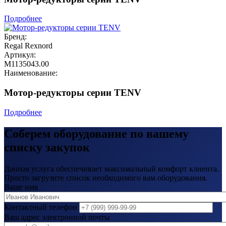
Подробнее
Бренд:
Regal Rexnord
Артикул:
М1135043.00
Наименование:
Мотор-редукторы серии TENV
Подробнее
Соберем оборудование по вашему
списку закупок
Данная услуга обеспечивает максимальный комфорт клиента.
Просто загрузите список необходимого вам оборудования.
Ваше имя
Контактный телефон
Ваш адрес электронной почты