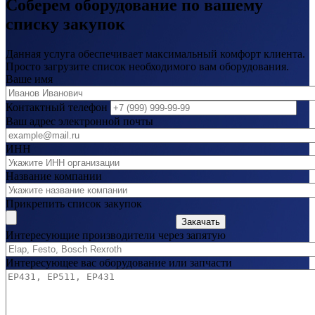
Соберем оборудование по вашему
списку закупок
Данная услуга обеспечивает максимальный комфорт клиента.
Просто загрузите список необходимого вам оборудования.
Ваше имя
Контактный телефон
Ваш адрес электронной почты
ИНН
Название компании
Прикрепить список закупок
Закачать
Интересующие производители через запятую
Интересующее вас оборудование или запчасти