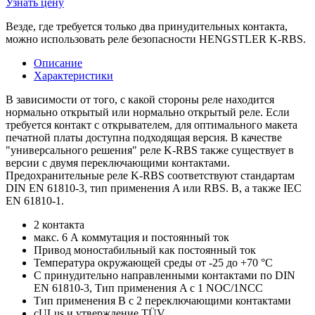
Узнать цену
Везде, где требуется только два принудительных контакта,
можно использовать реле безопасности HENGSTLER K-RBS.
Описание
Характеристики
В зависимости от того, с какой стороны реле находится
нормально открытый или нормально открытый реле. Если
требуется контакт с открывателем, для оптимального макета
печатной платы доступна подходящая версия. В качестве
"универсального решения" реле K-RBS также существует в
версии с двумя переключающими контактами.
Предохранительные реле K-RBS соответствуют стандартам
DIN EN 61810-3, тип применения A или RBS. B, а также IEC
EN 61810-1.
2 контакта
макс. 6 А коммутация и постоянный ток
Привод моностабильный как постоянный ток
Температура окружающей среды от -25 до +70 °C
С принудительно направленными контактами по DIN
EN 61810-3, Тип применения A с 1 NOC/1NCC
Тип применения B с 2 переключающими контактами
cULus и утверждение TÜV