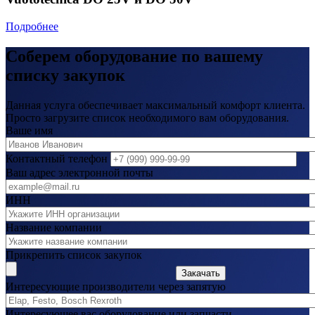
Подробнее
Соберем оборудование по вашему
списку закупок
Данная услуга обеспечивает максимальный комфорт клиента.
Просто загрузите список необходимого вам оборудования.
Ваше имя
Контактный телефон
Ваш адрес электронной почты
ИНН
Название компании
Прикрепить список закупок
Закачать
Интересующие производители через запятую
Интересующее вас оборудование или запчасти