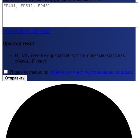
О текстовых форматах
Простой текст
HTML-теги не обрабатываются и показываются как
обычный текст
Я даю согласие на
обработку моих персональных данных
.
Отправить