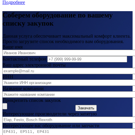
Подробнее
Соберем оборудование по вашему
списку закупок
Данная услуга обеспечивает максимальный комфорт клиента.
Просто загрузите список необходимого вам оборудования.
Ваше имя
Контактный телефон
Ваш адрес электронной почты
ИНН
Название компании
Прикрепить список закупок
Закачать
Интересующие производители через запятую
Интересующее вас оборудование или запчасти