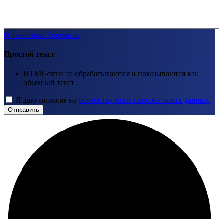
О текстовых форматах
Простой текст
HTML-теги не обрабатываются и показываются как
обычный текст
Я даю согласие на
обработку моих персональных данных
.
Отправить